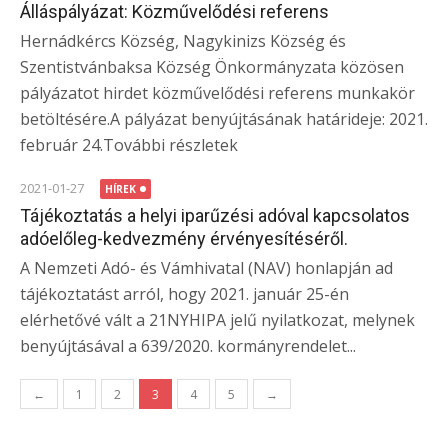
Álláspályázat: Közművelődési referens
Hernádkércs Község, Nagykinizs Község és
Szentistvánbaksa Község Önkormányzata közösen
pályázatot hirdet közművelődési referens munkakör
betöltésére.A pályázat benyújtásának határideje: 2021.
február 24.További részletek
2021-01-27
HÍREK
Tájékoztatás a helyi iparűzési adóval kapcsolatos
adóelőleg-kedvezmény érvényesítéséről.
A Nemzeti Adó- és Vámhivatal (NAV) honlapján ad
tájékoztatást arról, hogy 2021. január 25-én
elérhetővé vált a 21NYHIPA jelű nyilatkozat, melynek
benyújtásával a 639/2020. kormányrendelet...
Bejegyzés
←
1
2
3
4
5
→
navigáció