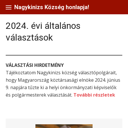
Skip
to
Nagykinizs Község honlapja!
content
2024. évi általános
választások
VÁLASZTÁSI HIRDETMÉNY
Tájékoztatom Nagykinizs község választópolgárait,
hogy Magyarország köztársasági elnöke 2024. június
9. napjára tűzte ki a helyi önkormányzati képviselők
és polgármesterek választását.
További részletek