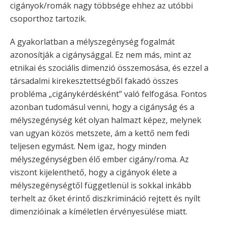
cigányok/romák nagy többsége ehhez az utóbbi
csoporthoz tartozik.
A gyakorlatban a mélyszegénység fogalmát
azonosítják a cigánysággal. Ez nem más, mint az
etnikai és szociális dimenzió összemosása, és ezzel a
társadalmi kirekesztettségből fakadó összes
probléma „cigánykérdésként” való felfogása. Fontos
azonban tudomásul venni, hogy a cigányság és a
mélyszegénység két olyan halmazt képez, melynek
van ugyan közös metszete, ám a kettő nem fedi
teljesen egymást. Nem igaz, hogy minden
mélyszegénységben élő ember cigány/roma. Az
viszont kijelenthető, hogy a cigányok élete a
mélyszegénységtől függetlenül is sokkal inkább
terhelt az őket érintő diszkrimináció rejtett és nyílt
dimenzióinak a kíméletlen érvényesülése miatt.