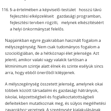
§-a értelmében a képviselő-testület hosszú távú
fejlesztési elképzeléseit gazdasági programban,
fejlesztési tervben rögzíti, melynek elkészítéséért
a helyi önkormányzat felelős.
Napjainkban egyre gyakrabban használt fogalom a
mélyszegénység. Nem csak tudományos fogalom a
szociológiában, de a hétköznapi élet jelensége. Azt
jelenti, amikor valaki vagy valakik tartósan a
létminimum szintje alatt élnek és szinte esélyük sincs
arra, hogy ebből önerőből kilépjenek.
A mélyszegénység összetett jelenség, amelynek okai
többek között társadalmi és gazdasági hátrányok,
iskolai, képzettségbeli és foglalkoztatottságbeli
defieitekben mutatkoznak meg, és súlyos megélhetési
zavarokhoz vezetnek. A szegénység kialakulásának