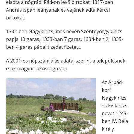
eladta a nógrádi Rád-on levő birtokát. 1317-ben
András ispán leányának és vejének adta kércsi
birtokát.
1332-ben Nagykinizs, más néven Szentgyörgykinizs
papja 10 garas, 1333-ban 7 garas, 1334-ben 2, 1335-
ben 4 garas pápai tizedet fizetett.
A 2001-es népszámlálás adatai szerint a településnek
csak magyar lakossága van
Az Árpád-
kori
Nagykinizs
és Kiskinizs
nevet 1245-
ben IV. Béla
király