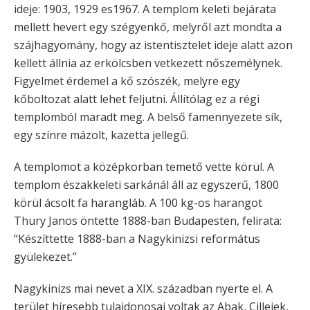
ideje: 1903, 1929 es1967. A templom keleti bejárata
mellett hevert egy szégyenkő, melyről azt mondta a
szájhagyomány, hogy az istentisztelet ideje alatt azon
kellett állnia az erkölcsben vetkezett nőszemélynek.
Figyelmet érdemel a kő szószék, melyre egy
kőboltozat alatt lehet feljutni. Állítólag ez a régi
templomból maradt meg. A belső famennyezete sík,
egy színre mázolt, kazetta jellegű.
A templomot a középkorban temető vette körül. A
templom északkeleti sarkánál áll az egyszerű, 1800
körül ácsolt fa harangláb. A 100 kg-os harangot
Thury Janos öntette 1888-ban Budapesten, felirata:
“Készíttette 1888-ban a Nagykinizsi református
gyülekezet.”
Nagykinizs mai nevet a XIX. században nyerte el. A
terület híresebb tulajdonosai voltak az Abak, Cilleiek,