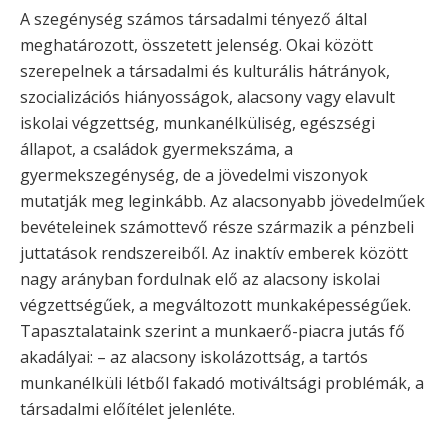
A szegénység számos társadalmi tényező által
meghatározott, összetett jelenség. Okai között
szerepelnek a társadalmi és kulturális hátrányok,
szocializációs hiányosságok, alacsony vagy elavult
iskolai végzettség, munkanélküliség, egészségi
állapot, a családok gyermekszáma, a
gyermekszegénység, de a jövedelmi viszonyok
mutatják meg leginkább. Az alacsonyabb jövedelműek
bevételeinek számottevő része származik a pénzbeli
juttatások rendszereiből. Az inaktív emberek között
nagy arányban fordulnak elő az alacsony iskolai
végzettségűek, a megváltozott munkaképességűek.
Tapasztalataink szerint a munkaerő-piacra jutás fő
akadályai: – az alacsony iskolázottság, a tartós
munkanélküli létből fakadó motiváltsági problémák, a
társadalmi előítélet jelenléte.