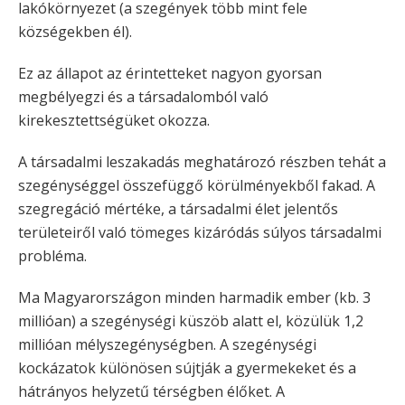
lakókörnyezet (a szegények több mint fele
községekben él).
Ez az állapot az érintetteket nagyon gyorsan
megbélyegzi és a társadalomból való
kirekesztettségüket okozza.
A társadalmi leszakadás meghatározó részben tehát a
szegénységgel összefüggő körülményekből fakad. A
szegregáció mértéke, a társadalmi élet jelentős
területeiről való tömeges kizáródás súlyos társadalmi
probléma.
Ma Magyarországon minden harmadik ember (kb. 3
millióan) a szegénységi küszöb alatt el, közülük 1,2
millióan mélyszegénységben. A szegénységi
kockázatok különösen sújtják a gyermekeket és a
hátrányos helyzetű térségben élőket. A