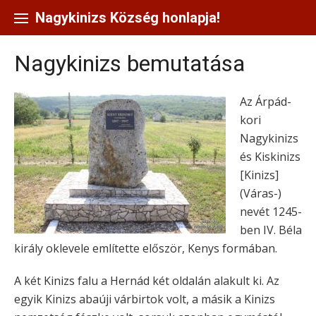
Skip
to
Nagykinizs Község honlapja!
content
Nagykinizs bemutatása
Az Árpád-
kori
Nagykinizs
és Kiskinizs
[Kinizs]
(Váras-)
nevét 1245-
ben IV. Béla
király oklevele említette először, Kenys formában.
A két Kinizs falu a Hernád két oldalán alakult ki. Az
egyik Kinizs abaúji várbirtok volt, a másik a Kinizs