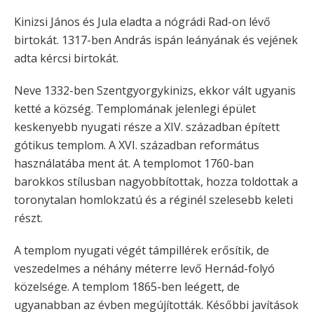
Kinizsi János és Jula eladta a nógrádi Rad-on lévő
birtokát. 1317-ben András ispán leányának és vejének
adta kércsi birtokát.
Neve 1332-ben Szentgyorgykinizs, ekkor vált ugyanis
ketté a község. Templomának jelenlegi épület
keskenyebb nyugati része a XIV. században épített
gótikus templom. A XVI. században református
használatába ment át. A templomot 1760-ban
barokkos stílusban nagyobbítottak, hozza toldottak a
toronytalan homlokzatú és a réginél szelesebb keleti
részt.
A templom nyugati végét támpillérek erősítik, de
veszedelmes a néhány méterre levő Hernád-folyó
közelsége. A templom 1865-ben leégett, de
ugyanabban az évben megújították. Későbbi javítások