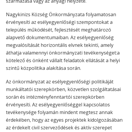
származása vagy az anyagi helyzete.
Nagykinizs Község Önkormányzata folyamatosan
érvényesíti az esélyegyenlőségi szempontokat a
település működését, fejlesztését meghatározó
alapvető dokumentumaiban. Az esélyegyenlőség
megvalósítását horizontális elvnek tekinti, amely
áthatja valamennyi önkormányzati tevékenységet:a
kötelező és önként vállalt feladatok ellátását a helyi
szintű közpolitika alakítása során.
Az önkormányzat az esélyegyenlőségi politikáját
munkáltatói szerepkörben, közvetlen szolgáltatásai
során és intézményfenntartói szerepkörben
érvényesíti. Az esélyegyenlőséggel kapcsolatos
tevékenysége folyamán mindent megtesz annak
érdekében, hogy az egyes projektek kidolgozásában
az érdekelt civil szerveződések és aktív szerepet