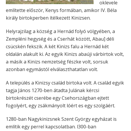
oklevele
említette először, Kenys formában, amikor IV. Béla
király birtokperben ítélkezett Kinizsen.
Helyrajzilag a község a Hernád folyó völgyében, a
Zempléni hegység és a Cserhát között, Abau] déli
csücskén fekszik. A két Kinizs falu a Hernád két
oldalán alakult ki. Az egyik Kinizs abaúji várbirtok volt,
a másik a Kinizs nemzetség fészke volt, sorsuk
azonban egymástól elválaszthatatlan volt.
A település a Kinizsy család birtoka volt. A család egyik
tagja János 1270-ben átadta Julának kércsi
birtokrészét cserébe egy Csehországban ejtett
fogolyért, egy zsákmányolt lóért es egy szolgáért.
1280-ban Nagykinizsnek Szent György egyházat is
említik egy perrel kapcsolatban. l300-ban