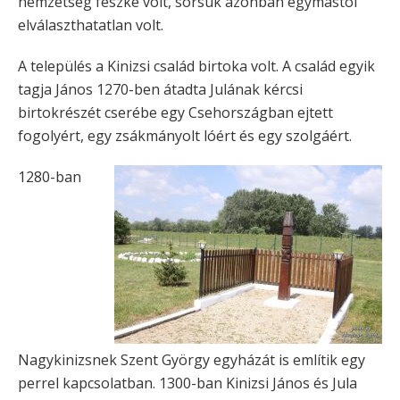
nemzetség fészke volt, sorsuk azonban egymástól
elválaszthatatlan volt.
A település a Kinizsi család birtoka volt. A család egyik
tagja János 1270-ben átadta Julának kércsi
birtokrészét cserébe egy Csehországban ejtett
fogolyért, egy zsákmányolt lóért és egy szolgáért.
1280-ban
Nagykinizsnek Szent György egyházát is említik egy
perrel kapcsolatban. 1300-ban Kinizsi János és Jula