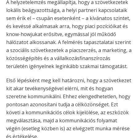
A helyzetelemzés megállapítja, hogy a szövetkezetek
lokális beágyazottsága, a helyi partneri kapcsolataik
sem érik el – csupán esetenként – a kívánatos szintet,
és kevéssé alkalmasak arra, hogy piaci pozícióikat és
know-howjukat erősítve, egymással jól működő
hálózatot alkossanak. A felmérés tapasztalatai szerint
a szociális szövetkezetek a piacszerzés, a marketing, a
közösségépítés és a vállalkozásfinanszírozás
területén igényelnek leginkább szakmai támogatást.
Első lépésként meg kell határozni, hogy a szövetkezet
kit akar tevékenységével elérni, mit és hogyan
szeretne kommunikálni. Ehhez elengedhetetlen, hogy
pontosan azonosítani tudja a célközönséget. Ezt
követi a kommunikációs célok kijelölése, az eszközök
megválasztása, majd a kommunikációs folyamat
végén (esetleg közben is) az elvégzett munka mérése
és értékelése.