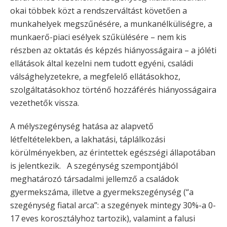
okai többek közt a rendszerváltást követően a
munkahelyek megszűnésére, a munkanélküliségre, a
munkaerő-piaci esélyek szűkülésére – nem kis
részben az oktatás és képzés hiányosságaira – a jóléti
ellátások által kezelni nem tudott egyéni, családi
válsághelyzetekre, a megfelelő ellátásokhoz,
szolgáltatásokhoz történő hozzáférés hiányosságaira
vezethetők vissza.
A mélyszegénység hatása az alapvető
létfeltételekben, a lakhatási, táplálkozási
körülményekben, az érintettek egészségi állapotában
is jelentkezik. A szegénység szempontjából
meghatározó társadalmi jellemző a családok
gyermekszáma, illetve a gyermekszegénység (“a
szegénység fiatal arca”: a szegények mintegy 30%-a 0-
17 eves korosztályhoz tartozik), valamint a falusi