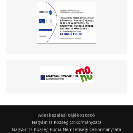
Adatkezelési tájékoztató
Nagykinizs Község Önkormányzata
Nagykinizs Község Roma Nemzetiségi Önkormányzata