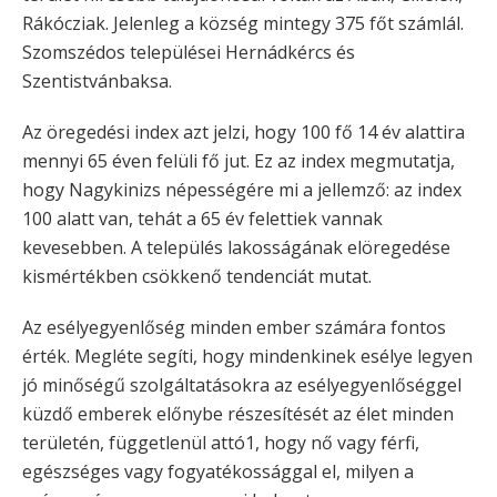
Rákócziak. Jelenleg a község mintegy 375 főt számlál.
Szomszédos települései Hernádkércs és
Szentistvánbaksa.
Az öregedési index azt jelzi, hogy 100 fő 14 év alattira
mennyi 65 éven felüli fő jut. Ez az index megmutatja,
hogy Nagykinizs népességére mi a jellemző: az index
100 alatt van, tehát a 65 év felettiek vannak
kevesebben. A település lakosságának elöregedése
kismértékben csökkenő tendenciát mutat.
Az esélyegyenlőség minden ember számára fontos
érték. Megléte segíti, hogy mindenkinek esélye legyen
jó minőségű szolgáltatásokra az esélyegyenlőséggel
küzdő emberek előnybe részesítését az élet minden
területén, függetlenül attó1, hogy nő vagy férfi,
egészséges vagy fogyatékossággal el, milyen a