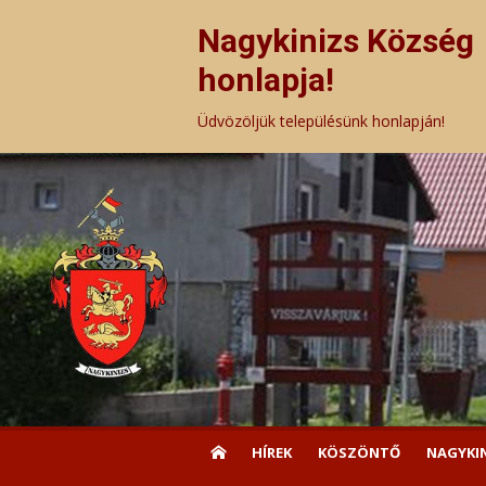
Skip
to
Nagykinizs Község
content
honlapja!
Üdvözöljük településünk honlapján!
HÍREK
KÖSZÖNTŐ
NAGYKI