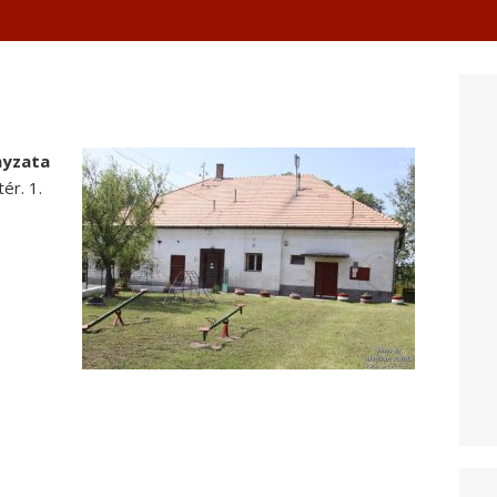
nyzata
ér. 1.