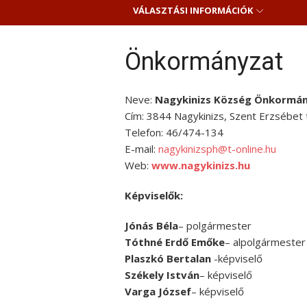
VÁLASZTÁSI INFORMÁCIÓK
Önkormányzat
Neve:
Nagykinizs Község Önkormá
Cím: 3844 Nagykinizs, Szent Erzsébet t
Telefon: 46/474-134
E-mail:
nagykinizsph@t-online.hu
Web:
www.nagykinizs.hu
Képviselők:
Jónás Béla
– polgármester
Tóthné Erdő Emőke
– alpolgármester
Plaszkó Bertalan
-képviselő
Székely István
– képviselő
Varga József
– képviselő