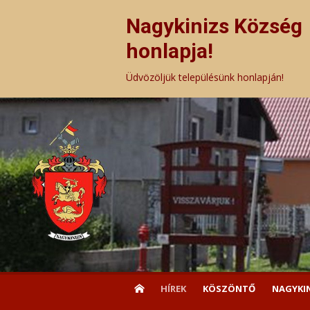
Skip
to
Nagykinizs Község
content
honlapja!
Üdvözöljük településünk honlapján!
HÍREK
KÖSZÖNTŐ
NAGYKI