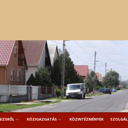
NIZSRŐL
KÖZIGAZGATÁS
KÖZINTÉZMÉNYEK
SZOLGÁ