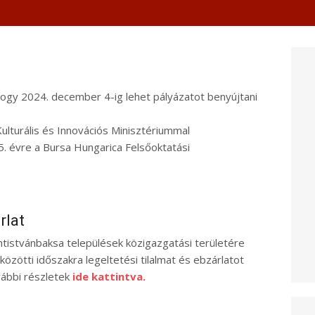
ogy 2024. december 4-ig lehet pályázatot benyújtani
lturális és Innovációs Minisztériummal
5. évre a Bursa Hungarica Felsőoktatási
rlat
ntistvánbaksa települések közigazgatási területére
özötti időszakra legeltetési tilalmat és ebzárlatot
ovábbi részletek
ide kattintva.