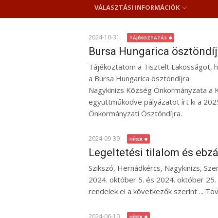
VÁLASZTÁSI INFORMÁCIÓK
2024-10-31
TÁJÉKOZTATÁS
Bursa Hungarica ösztöndíj
Tájékoztatom a Tisztelt Lakosságot, h
a Bursa Hungarica ösztöndíjra.
Nagykinizs Község Önkormányzata a Ku
együttműködve pályázatot írt ki a 202
Önkormányzati Ösztöndíjra.
2024-09-30
HÍREK
Legeltetési tilalom és ebzá
Szikszó, Hernádkércs, Nagykinizs, Sze
2024. október 5. és 2024. október 25. k
rendelek el a következők szerint ... T
2024-06-10
HÍREK