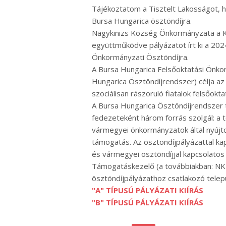
Tájékoztatom a Tisztelt Lakosságot,
Bursa Hungarica ösztöndíjra.
Nagykinizs Község Önkormányzata a Ku
együttműködve pályázatot írt ki a 202
Önkormányzati Ösztöndíjra.
A Bursa Hungarica Felsőoktatási Önko
Hungarica Ösztöndíjrendszer) célja a
szociálisan rászoruló fiatalok felsőok
A Bursa Hungarica Ösztöndíjrendszer 
fedezeteként három forrás szolgál: a t
vármegyei önkormányzatok által nyújto
támogatás. Az ösztöndíjpályázattal kap
és vármegyei ösztöndíjjal kapcsolatos 
Támogatáskezelő (a továbbiakban: NKTK
ösztöndíjpályázathoz csatlakozó telep
"A" TÍPUSÚ PÁLYÁZATI KIÍRÁS
"B" TÍPUSÚ PÁLYÁZATI KIÍRÁS