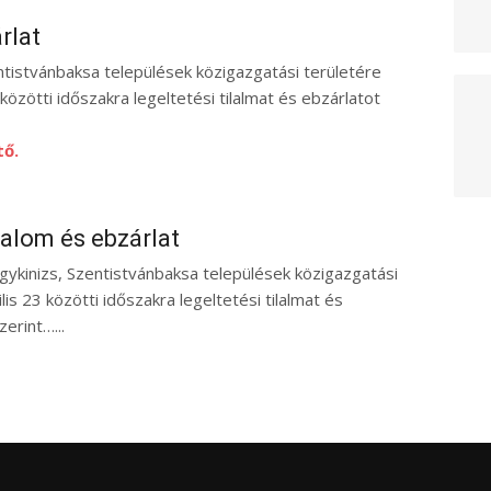
rlat
ntistvánbaksa települések közigazgatási területére
özötti időszakra legeltetési tilalmat és ebzárlatot
tő.
lalom és ebzárlat
kinizs, Szentistvánbaksa települések közigazgatási
ilis 23 közötti időszakra legeltetési tilalmat és
erint…...