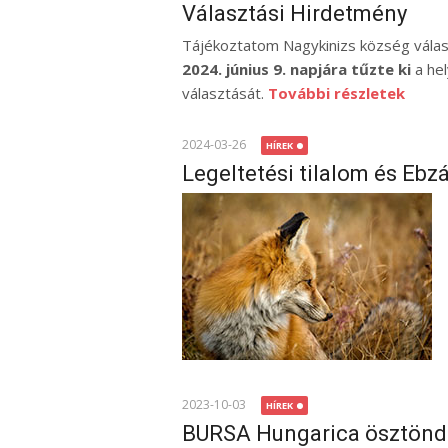
Választási Hirdetmény
Tájékoztatom Nagykinizs község válas
2024. június 9. napjára tűzte ki
a he
választását.
További részletek
2024-03-26
HÍREK
Legeltetési tilalom és Ebzá
2023-10-03
HÍREK
BURSA Hungarica ösztöndí