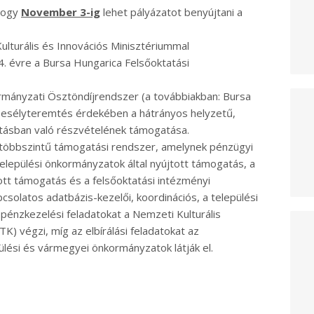
 hogy
November 3-ig
lehet pályázatot benyújtani a
lturális és Innovációs Minisztériummal
4. évre a Bursa Hungarica Felsőoktatási
rmányzati Ösztöndíjrendszer (a továbbiakban: Bursa
z esélyteremtés érdekében a hátrányos helyzetű,
tatásban való részvételének támogatása.
többszintű támogatási rendszer, amelynek pénzügyi
elepülési önkormányzatok által nyújtott támogatás, a
tt támogatás és a felsőoktatási intézményi
csolatos adatbázis-kezelői, koordinációs, a települési
pénzkezelési feladatokat a Nemzeti Kulturális
) végzi, míg az elbírálási feladatokat az
ülési és vármegyei önkormányzatok látják el.