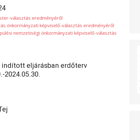
24
ester-választás eredményéről
istás önkormányzati képviselő-választás eredményéről
epülési nemzetiségi önkormányzati képviselő-választás
 indított eljárásban erdőterv
.-2024.05.30.
Tej