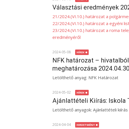
Választási eredmények 20
21/2024.(VI.10.) határozat a polgárm
22/2024.(VI.10.) határozat a egyéni l
23/2024.(VI.10.) határozat a roma tel
eredményéről
2024-05-08
HÍREK
NFK határozat – hivatalból
meghatározása 2024.04.30
Letölthető anyag: NFK Határozat
2024-05-02
HÍREK
Ajánlattételi Kiírás: Iskola 
Letölthető anyagok: Ajánlattételi kiírás
2024-04-04
HIRDETMÉNY