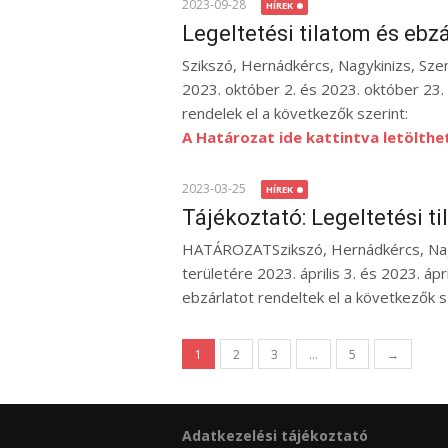
2023-09-28
HÍREK
Legeltetési tilatom és ebzá
Szikszó, Hernádkércs, Nagykinizs, Sze
2023. október 2. és 2023. október 23. k
rendelek el a következők szerint:
A Határozat ide kattintva letölthe
2023-03-25
HÍREK
Tájékoztató: Legeltetési ti
HATÁROZATSzikszó, Hernádkércs, Nagy
területére 2023. április 3. és 2023. ápr
ebzárlatot rendeltek el a következők sz
Bejegyzés
1
2
3
…
5
→
navigáció
Adatkezelési tájékoztató