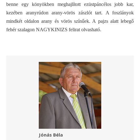
benne egy könyökben meghajlított ezüstpáncélos jobb kar,
kezében aranyrúdon arany-vörös zászlót tart. A foszlányok
mindkét oldalon arany és vörös színűek. A pajzs alatt lebegő
fehér szalagon NAGYKINIZS felirat olvasható.
Jónás Béla