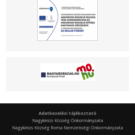
Adatkezelési tájékoztató
Nagykinizs Község Önkormányzata
Nagykinizs Község Roma Nemzetiségi Önkormányzata