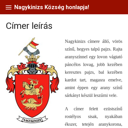
Skip
to
Nagykinizs Község honlapja!
content
Címer leírás
Nagykinizs címere álló, vörös
színű, hegyes talpú pajzs. Rajta
aranyszínnel egy lovon vágtató
páncélos lovag, jobb kezében
keresztes pajzs, bal kezében
kardot tart, magasra emelve,
amint éppen egy arany színű
sárkányt készül leszúrni vele.
A címer felett ezüstszínű
rostélyos sisak, nyakában
ékszer, tetején aranykorona,