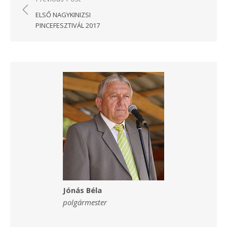
navigáció
ELSŐ NAGYKINIZSI
PINCEFESZTIVÁL 2017
Jónás Béla
polgármester