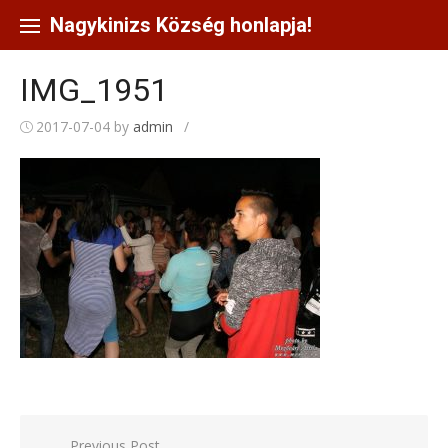
Skip
to
Nagykinizs Község honlapja!
content
IMG_1951
2017-07-04
by
admin
/
Bejegyzés
Previous Post