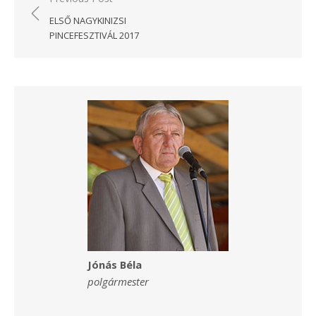
navigáció
ELSŐ NAGYKINIZSI
PINCEFESZTIVÁL 2017
Jónás Béla
polgármester