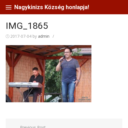
Skip
to
Nagykinizs Község honlapja!
content
IMG_1865
2017-07-04
by
admin
/
Bejegyzés
Previous Post