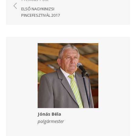
navigáció
ELSŐ NAGYKINIZSI
PINCEFESZTIVÁL 2017
Jónás Béla
polgármester