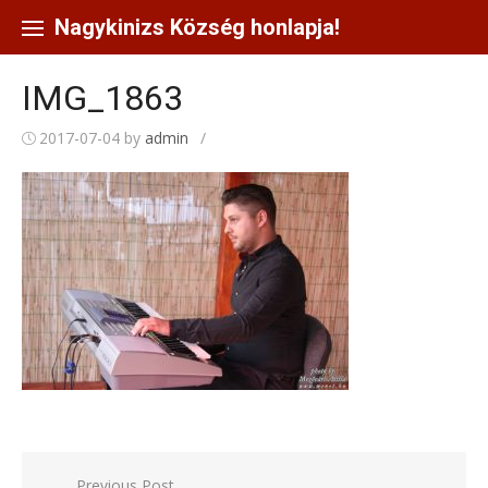
Skip
to
Nagykinizs Község honlapja!
content
IMG_1863
2017-07-04
by
admin
/
Bejegyzés
Previous Post