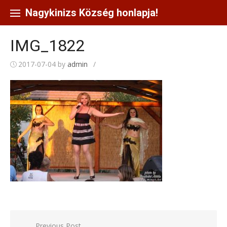
Skip
to
Nagykinizs Község honlapja!
content
IMG_1822
2017-07-04
by
admin
/
Bejegyzés
Previous Post