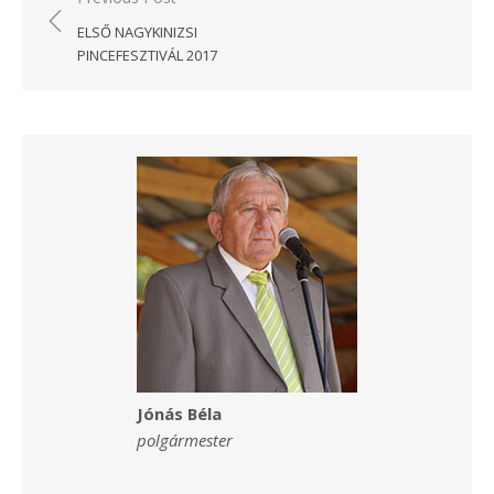
navigáció
ELSŐ NAGYKINIZSI
PINCEFESZTIVÁL 2017
Jónás Béla
polgármester