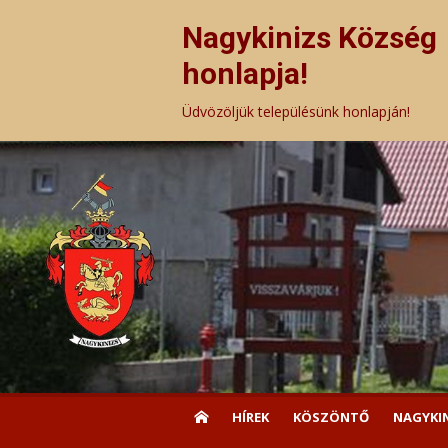
Skip
to
Nagykinizs Község
content
honlapja!
Üdvözöljük településünk honlapján!
HÍREK
KÖSZÖNTŐ
NAGYKI