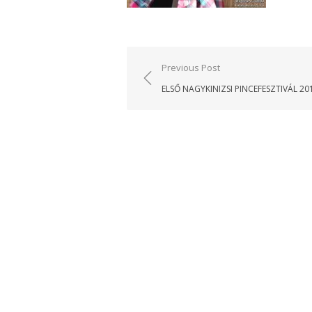
Bejegyzés
Previous Post
navigáció
ELSŐ NAGYKINIZSI PINCEFESZTIVÁL 20