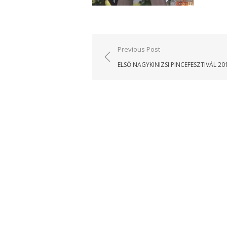
Bejegyzés
Previous Post
navigáció
ELSŐ NAGYKINIZSI PINCEFESZTIVÁL 20