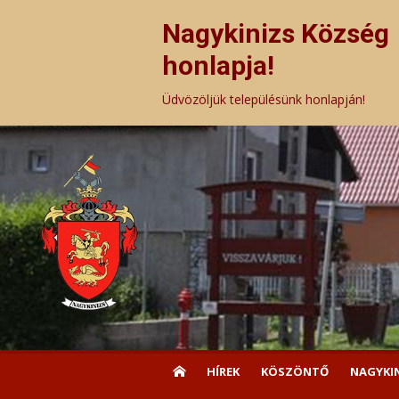
Skip
to
Nagykinizs Község
content
honlapja!
Üdvözöljük településünk honlapján!
HÍREK
KÖSZÖNTŐ
NAGYKI