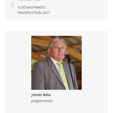
navigáció
ELSŐ NAGYKINIZSI
PINCEFESZTIVÁL 2017
Jónás Béla
polgármester