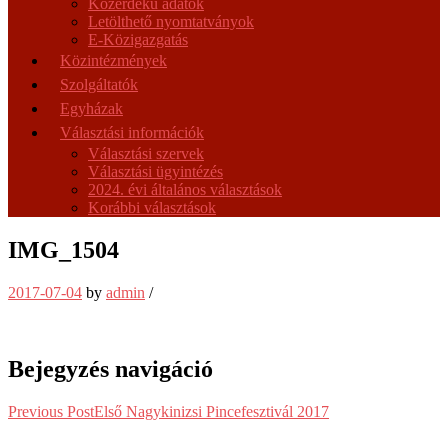
Közérdekű adatok
Letölthető nyomtatványok
E-Közigazgatás
Közintézmények
Szolgáltatók
Egyházak
Választási információk
Választási szervek
Választási ügyintézés
2024. évi általános választások
Korábbi választások
IMG_1504
2017-07-04
by
admin
/
Bejegyzés navigáció
Previous Post
Első Nagykinizsi Pincefesztivál 2017