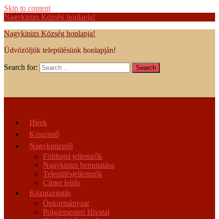
Skip to content
Nagykinizs Község honlapja!
Nagykinizs Község honlapja!
Üdvözöljük településünk honlapján!
Search for:
Search
Hírek
Köszöntő
Nagykinizsről
Földrajzi jellemzők
Nagykinizs bemutatása
Településjellemzők
Címer leírás
Közigazgatás
Önkormányzat
Polgármesteri Hivatal