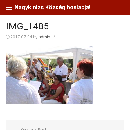
Skip
to
Nagykinizs Község honlapja!
content
IMG_1485
2017-07-04
by
admin
/
Bejegyzés
Previous Post