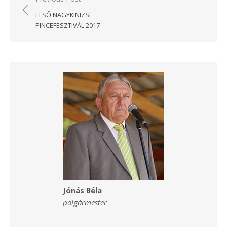
navigáció
ELSŐ NAGYKINIZSI
PINCEFESZTIVÁL 2017
Jónás Béla
polgármester