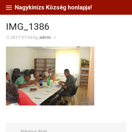
Skip
to
Nagykinizs Község honlapja!
content
IMG_1386
2017-07-04
by
admin
/
Bejegyzés
Previous Post