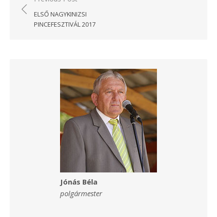
navigáció
ELSŐ NAGYKINIZSI
PINCEFESZTIVÁL 2017
Jónás Béla
polgármester