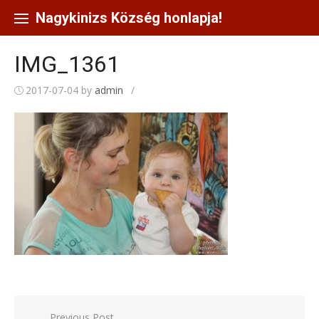
Skip
to
Nagykinizs Község honlapja!
content
IMG_1361
2017-07-04
by
admin
/
Bejegyzés
Previous Post