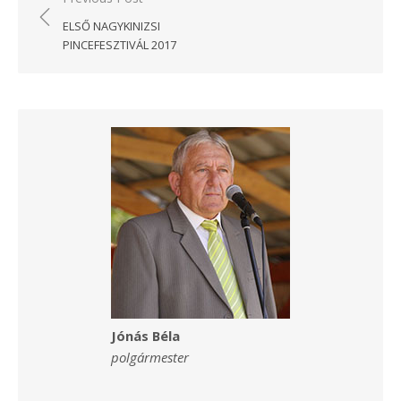
navigáció
ELSŐ NAGYKINIZSI
PINCEFESZTIVÁL 2017
Jónás Béla
polgármester