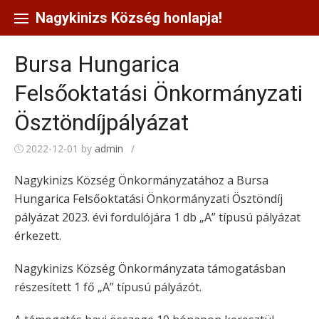
Skip
to
Nagykinizs Község honlapja!
content
Bursa Hungarica
Felsőoktatási Önkormányzati
Ösztöndíjpályázat
2022-12-01
by
admin
/
Nagykinizs Község Önkormányzatához a Bursa
Hungarica Felsőoktatási Önkormányzati Ösztöndíj
pályázat 2023. évi fordulójára 1 db „A” típusú pályázat
érkezett.
Nagykinizs Község Önkormányzata támogatásban
részesített 1 fő „A” típusú pályázót.