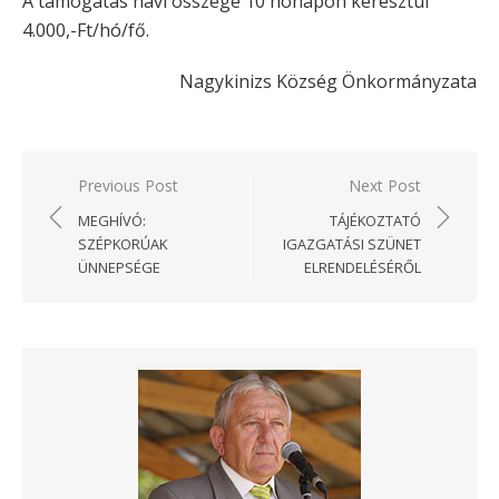
A támogatás havi összege 10 hónapon keresztül
4.000,-Ft/hó/fő.
Nagykinizs Község Önkormányzata
Bejegyzés
Previous Post
Next Post
navigáció
MEGHÍVÓ:
TÁJÉKOZTATÓ
SZÉPKORÚAK
IGAZGATÁSI SZÜNET
ÜNNEPSÉGE
ELRENDELÉSÉRŐL